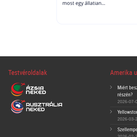
most egy állatian...
Testvéroldalak
Amerika u
Miért bes
részén?
2026-07-
Yellowsto
2026-03-
Szellempe
2026-02-