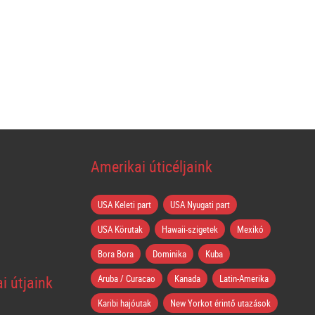
Amerikai úticéljaink
USA Keleti part
USA Nyugati part
USA Körutak
Hawaii-szigetek
Mexikó
Bora Bora
Dominika
Kuba
i útjaink
Aruba / Curacao
Kanada
Latin-Amerika
Karibi hajóutak
New Yorkot érintő utazások