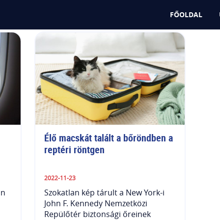
FŐOLDAL
Élő macskát talált a bőröndben a 
reptéri röntgen
2022-11-23
an
Szokatlan kép tárult a New York-i
John F. Kennedy Nemzetközi
Repülőtér biztonsági őreinek