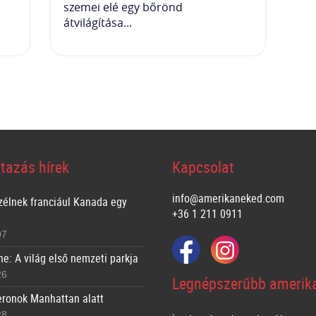
szemei elé egy bőrönd
átvilágítása...
tazás hírek
Kapcsolat
info@amerikaneked.com
zélnek franciául Kanada egy
+36 1 211 0911
07
ne: A világ első nemzeti parkja
26
Legnépszerűbb amerika
ronok Manhattan alatt
28