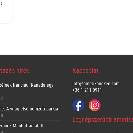
rt
tazás hírek
Kapcsolat
info@amerikaneked.com
zélnek franciául Kanada egy
+36 1 211 0911
07
ne: A világ első nemzeti parkja
26
Legnépszerűbb amerika
ronok Manhattan alatt
28