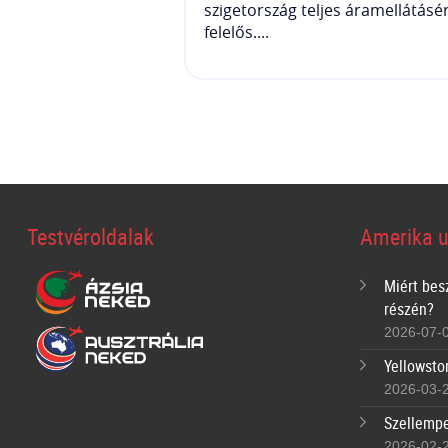
szigetország teljes áramellátásé
felelős....
Testvéroldalak
Amerika u
Miért bes
részén?
2026-07-
Yellowsto
2026-03-
Szellempe
2026-02-