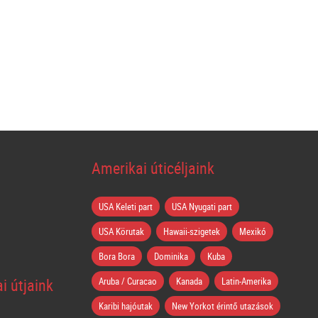
Amerikai úticéljaink
USA Keleti part
USA Nyugati part
USA Körutak
Hawaii-szigetek
Mexikó
Bora Bora
Dominika
Kuba
i útjaink
Aruba / Curacao
Kanada
Latin-Amerika
Karibi hajóutak
New Yorkot érintő utazások