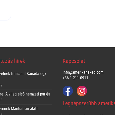
tazás hírek
Kapcsolat
info@amerikaneked.com
zélnek franciául Kanada egy
+36 1 211 0911
07
ne: A világ első nemzeti parkja
26
Legnépszerűbb amerika
ronok Manhattan alatt
28