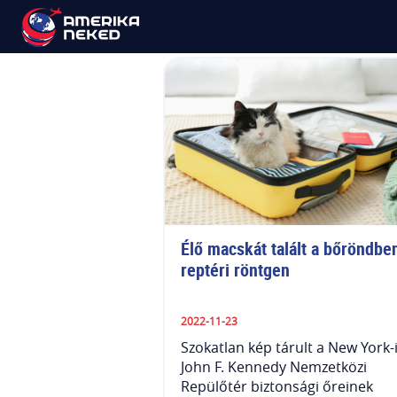
John F. Kennedy Nem
Élő macskát talált a bőröndben
reptéri röntgen
2022-11-23
Szokatlan kép tárult a New York-
John F. Kennedy Nemzetközi
Repülőtér biztonsági őreinek