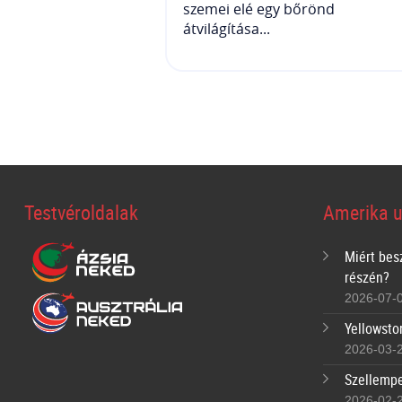
szemei elé egy bőrönd
átvilágítása...
Testvéroldalak
Amerika u
Miért bes
részén?
2026-07-
Yellowsto
2026-03-
Szellempe
2026-02-