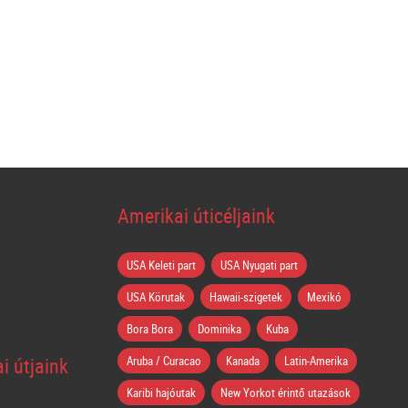
Amerikai úticéljaink
USA Keleti part
USA Nyugati part
USA Körutak
Hawaii-szigetek
Mexikó
Bora Bora
Dominika
Kuba
i útjaink
Aruba / Curacao
Kanada
Latin-Amerika
Karibi hajóutak
New Yorkot érintő utazások