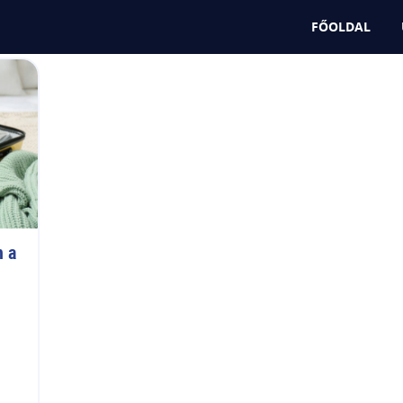
zetközi Repülőtér
FŐOLDAL
 a 
i