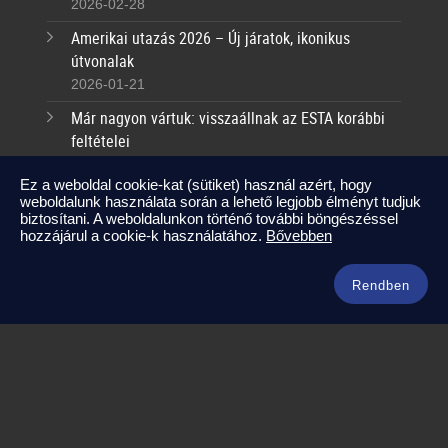
2026-02-28
Amerikai utazás 2026 – Új járatok, ikonikus
útvonalak
2026-01-21
Már nagyon vártuk: visszaállnak az ESTA korábbi
feltételei
2025-09-17
Ez a weboldal cookie-kat (sütiket) használ azért, hogy
weboldalunk használata során a lehető legjobb élményt tudjuk
Kapcsolat
biztosítani. A weboldalunkon történő további böngészéssel
hozzájárul a cookie-k használatához.
Bővebben
info@amerikaneked.com
+36 1 211 0911
Rendben
Legnépszerűbb amerikai útjaink
Los Angeles – Las Vegas