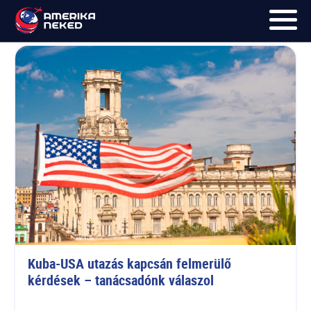
Interjú
FŐOLDAL
UTAK
HÍRLEVÉL
BLOG
RÓLUNK
KÉPEK
Kuba-USA utazás kapcsán felmerülő 
kérdések – tanácsadónk válaszol