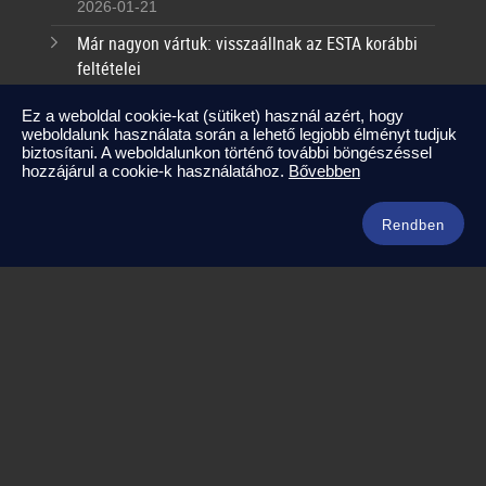
2026-01-21
Már nagyon vártuk: visszaállnak az ESTA korábbi
feltételei
2025-09-17
Ez a weboldal cookie-kat (sütiket) használ azért, hogy
weboldalunk használata során a lehető legjobb élményt tudjuk
Kapcsolat
biztosítani. A weboldalunkon történő további böngészéssel
hozzájárul a cookie-k használatához.
Bővebben
info@amerikaneked.com
+36 1 211 0911
Rendben
Legnépszerűbb amerikai útjaink
Los Angeles – Las Vegas
Maja Riviéra rejtett kincsei
Oahu – Kauai – Maui