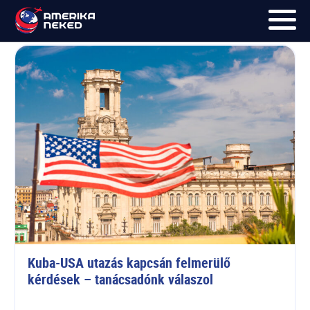
Fekete-Tóth Adrienn
FŐOLDAL
UTAK
HÍRLEVÉL
BLOG
RÓLUNK
KÉPEK
Kuba-USA utazás kapcsán felmerülő 
kérdések – tanácsadónk válaszol