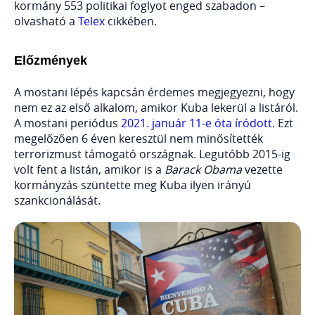
kormány 553 politikai foglyot enged szabadon –
olvasható a
Telex
cikkében.
Előzmények
A mostani lépés kapcsán érdemes megjegyezni, hogy
nem ez az első alkalom, amikor Kuba lekerül a listáról.
A mostani periódus
2021. január 11-e óta íródott
. Ezt
megelőzően 6 éven keresztül nem minősítették
terrorizmust támogató országnak. Legutóbb 2015-ig
volt fent a listán, amikor is a
Barack Obama
vezette
kormányzás szüntette meg Kuba ilyen irányú
szankcionálását.