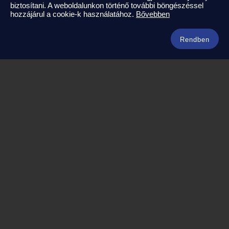
Kapcsolat
biztosítani. A weboldalunkon történő további böngészéssel
hozzájárul a cookie-k használatához.
Bővebben
info@amerikaneked.com
+36 1 211 0911
Rendben
Legnépszerűbb amerikai útjaink
Los Angeles – Las Vegas
Maja Riviéra rejtett kincsei
Oahu – Kauai – Maui
Punta Cana
Kuba – Varadero
Amerikai úticéljaink