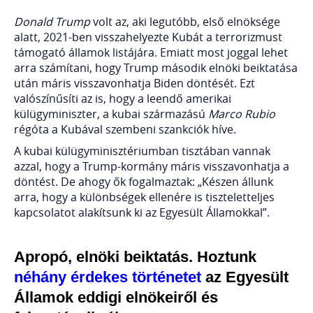
Donald Trump
volt az, aki legutóbb, első elnöksége
alatt, 2021-ben visszahelyezte Kubát a terrorizmust
támogató államok listájára. Emiatt most joggal lehet
arra számítani, hogy Trump második elnöki beiktatása
után máris visszavonhatja Biden döntését. Ezt
valószínűsíti az is, hogy a leendő amerikai
külügyminiszter, a kubai származású
Marco Rubio
régóta a Kubával szembeni szankciók híve.
A kubai külügyminisztériumban tisztában vannak
azzal, hogy a Trump-kormány máris visszavonhatja a
döntést. De ahogy ők fogalmaztak: „Készen állunk
arra, hogy a különbségek ellenére is tiszteletteljes
kapcsolatot alakítsunk ki az Egyesült Államokkal”.
Apropó, elnöki beiktatás. Hoztunk
néhány érdekes történetet
az Egyesült
Államok eddigi elnökeiről és