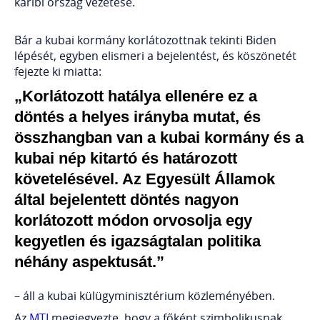
karibi ország vezetése.
Bár a kubai kormány korlátozottnak tekinti Biden
lépését, egyben elismeri a bejelentést, és köszönetét
fejezte ki miatta:
„Korlátozott hatálya ellenére ez a
döntés a helyes irányba mutat, és
összhangban van a kubai kormány és a
kubai nép kitartó és határozott
követelésével. Az Egyesült Államok
által bejelentett döntés nagyon
korlátozott módon orvosolja egy
kegyetlen és igazságtalan politika
néhány aspektusát.”
– áll a kubai külügyminisztérium közleményében.
Az
MTI
megjegyezte, hogy a főként szimbolikusnak