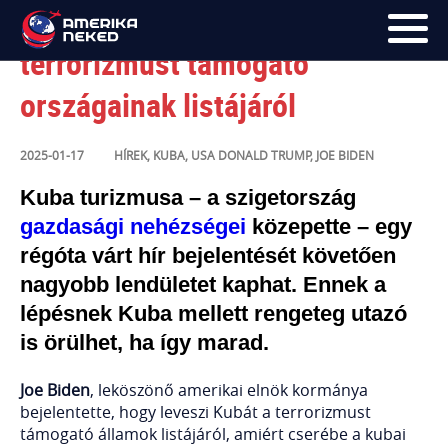
Kuba lekerült az USA
terrorizmust támogató
országainak listájáról
FŐOLDAL
UTAK
2025-01-17
HÍREK
,
KUBA
,
USA
DONALD TRUMP
,
JOE BIDEN
HÍRLEVÉL
Kuba turizmusa – a szigetország
gazdasági nehézségei
közepette – egy
BLOG
régóta várt hír bejelentését követően
RÓLUNK
nagyobb lendületet kaphat.
Ennek a
lépésnek Kuba mellett rengeteg utazó
KÉPEK
is örülhet, ha így marad.
Joe Biden
, leköszönő amerikai elnök kormánya
bejelentette, hogy leveszi Kubát a terrorizmust
támogató államok listájáról, amiért cserébe a kubai