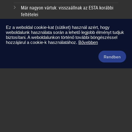
Már nagyon vártuk: visszaállnak az ESTA korábbi
feltételei
2025-09-17
Ez a weboldal cookie-kat (sütiket) használ azért, hogy
weboldalunk használata során a lehető legjobb élményt tudjuk
Kapcsolat
biztosítani. A weboldalunkon történő további böngészéssel
hozzájárul a cookie-k használatához.
Bővebben
info@amerikaneked.com
+36 1 211 0911
Rendben
Legnépszerűbb amerikai útjaink
Los Angeles – Las Vegas
Maja Riviéra rejtett kincsei
Oahu – Kauai – Maui