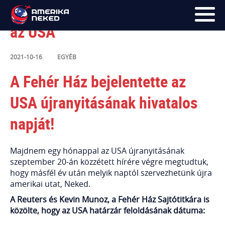
HIVATALOS: ezen a napon nyit
az USA
FŐOLDAL
2021-10-16
EGYÉB
UTAK
A Fehér Ház bejelentette az
HÍRLEVÉL
USA újranyitásának hivatalos
BLOG
napját!
RÓLUNK
Majdnem egy hónappal az USA újranyitásának
szeptember 20-án közzétett hírére végre megtudtuk,
KÉPEK
hogy másfél év után melyik naptól szervezhetünk újra
amerikai utat, Neked.
A Reuters és Kevin Munoz, a Fehér Ház Sajtótitkára is
közölte, hogy az USA határzár feloldásának dátuma: