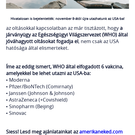
Hivatalosan is bejelentették: november 8-ától újra utazhatunk az USA-ba!
az oltásokkal kapcsolatban az már tisztázott, hogy
a
járványügy az Egészségügyi Világszervezet (WHO) által
jóváhagyott oltásokat fogadja el
, nem csak az USA
hatósága által elismerteket.
Íme az eddig ismert, WHO által elfogadott 6 vakcina,
amelyekkel be lehet utazni az USA-ba:
• Moderna
• Pfizer/BioNTech (Comirnaty)
• Janssen (Johnson & Johnson)
• AstraZeneca (+Covishield)
• Sinopharm (Beijing)
• Sinovac
Siess! Lesd meg ajánlatainkat az
amerikaneked.com