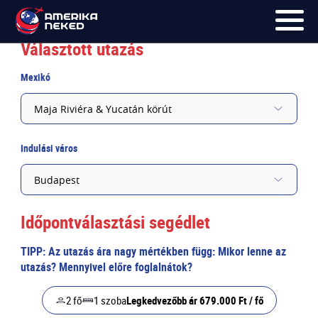
Ajánlatkérés
Maja Riviéra & Yucatán körút
Választott utazás
FŐOLDAL
Mexikó
UTAK
Maja Riviéra & Yucatán körút
HÍRLEVÉL
Indulási város
BLOG
Budapest
RÓLUNK
Időpontválasztási segédlet
KÉPEK
TIPP: Az utazás ára nagy mértékben függ: Mikor lenne az
utazás? Mennyivel előre foglalnátok?
2 fő
1 szoba
Legkedvezőbb ár 679.000 Ft / fő