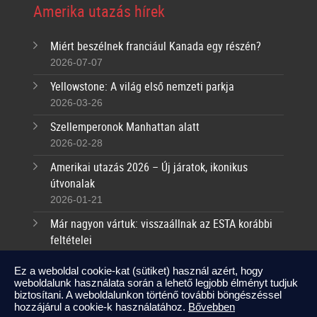
Amerika utazás hírek
Miért beszélnek franciául Kanada egy részén?
2026-07-07
Yellowstone: A világ első nemzeti parkja
2026-03-26
Szellemperonok Manhattan alatt
2026-02-28
Amerikai utazás 2026 – Új járatok, ikonikus
útvonalak
2026-01-21
Már nagyon vártuk: visszaállnak az ESTA korábbi
feltételei
2025-09-17
Ez a weboldal cookie-kat (sütiket) használ azért, hogy
weboldalunk használata során a lehető legjobb élményt tudjuk
Kapcsolat
biztosítani. A weboldalunkon történő további böngészéssel
hozzájárul a cookie-k használatához.
Bővebben