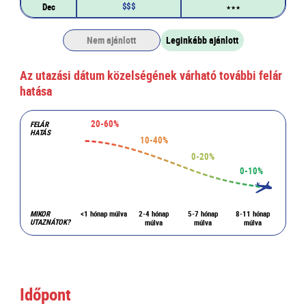
$
$
$
Dec
★
★
★
Nem ajánlott
Leginkább ajánlott
Az utazási dátum közelségének várható további felár
hatása
20-60%
FELÁR
HATÁS
10-40%
0-20%
0-10%
MIKOR
<1 hónap múlva
2-4 hónap
5-7 hónap
8-11 hónap
UTAZNÁTOK?
múlva
múlva
múlva
Időpont