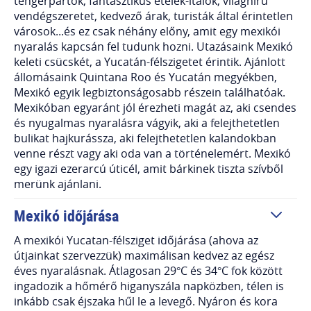
tengerpartok, fantasztikus ételek-italok, világhírű
vendégszeretet, kedvező árak, turisták által érintetlen
városok...és ez csak néhány előny, amit egy mexikói
nyaralás kapcsán fel tudunk hozni. Utazásaink Mexikó
keleti csücskét, a Yucatán-félszigetet érintik. Ajánlott
állomásaink Quintana Roo és Yucatán megyékben,
Mexikó egyik legbiztonságosabb részein találhatóak.
Mexikóban egyaránt jól érezheti magát az, aki csendes
és nyugalmas nyaralásra vágyik, aki a felejthetetlen
bulikat hajkurássza, aki felejthetetlen kalandokban
venne részt vagy aki oda van a történelemért. Mexikó
egy igazi ezerarcú úticél, amit bárkinek tiszta szívből
merünk ajánlani.
Mexikó időjárása
A mexikói Yucatan-félsziget időjárása (ahova az
útjainkat szervezzük) maximálisan kedvez az egész
éves nyaralásnak. Átlagosan 29°C és 34°C fok között
ingadozik a hőmérő higanyszála napközben, télen is
inkább csak éjszaka hűl le a levegő. Nyáron és kora