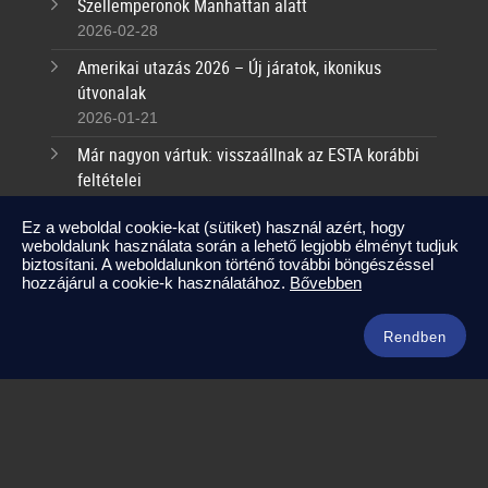
Szellemperonok Manhattan alatt
2026-02-28
Amerikai utazás 2026 – Új járatok, ikonikus
útvonalak
2026-01-21
Már nagyon vártuk: visszaállnak az ESTA korábbi
feltételei
2025-09-17
Ez a weboldal cookie-kat (sütiket) használ azért, hogy
weboldalunk használata során a lehető legjobb élményt tudjuk
Kapcsolat
biztosítani. A weboldalunkon történő további böngészéssel
hozzájárul a cookie-k használatához.
Bővebben
info@amerikaneked.com
+36 1 211 0911
Rendben
Legnépszerűbb amerikai útjaink