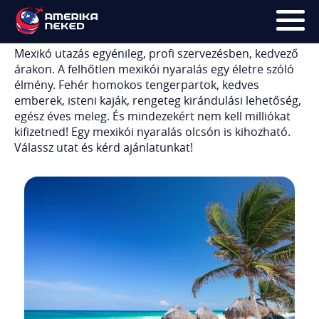
Mexikói nyaralás
Mexikó utazás egyénileg, profi szervezésben, kedvező
árakon. A felhőtlen mexikói nyaralás egy életre szóló
FŐOLDAL
élmény. Fehér homokos tengerpartok, kedves
emberek, isteni kaják, rengeteg kirándulási lehetőség,
UTAK
egész éves meleg. És mindezekért nem kell milliókat
kifizetned! Egy mexikói nyaralás olcsón is kihozható.
HÍRLEVÉL
Válassz utat és kérd ajánlatunkat!
BLOG
RÓLUNK
KÉPEK