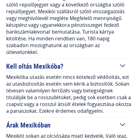
szóló repülőjegyet vagy a következő országba szóló
repülőjegyet. Mexikói szállásról szóló visszaigazolás
vagy meghívólevél megléte Megfelelő mennyiségű
készpénz vagy ugyanekkora pénzösszeget fedező
bankszámlakivonat bemutatása. Turista kártya
kitöltése. Ha minden rendben van, 180 napig
szabadon mozoghatunk az országban az
útlevelünkkel.
Kell oltás Mexikóba?
Mexikóba utazás esetén nincs kötelező védőoltás, ezt
az utasbiztosítás esetén sem kérik a biztosítók. Sokan
tévesen valamilyen fertőzés vagy betegségnek
titulálják be a rosszullétüket, pedig sok esetben csak a
csapvíz vagy a rosszul átsült ételek fogyasztása okozza
a panaszokat. Ezekre érdemes odafigyelni.
Árak Mexikóban
Mexikót sokan az olcsósága miatt kedvelik. Való igaz,