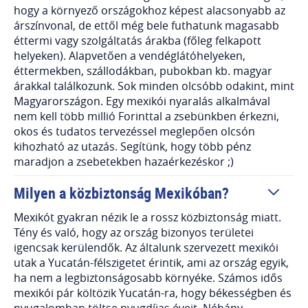
hogy a környező országokhoz képest alacsonyabb az
árszínvonal, de ettől még bele futhatunk magasabb
éttermi vagy szolgáltatás árakba (főleg felkapott
helyeken). Alapvetően a vendéglátóhelyeken,
éttermekben, szállodákban, pubokban kb. magyar
árakkal találkozunk. Sok minden olcsóbb odakint, mint
Magyarországon. Egy mexikói nyaralás alkalmával
nem kell több millió Forinttal a zsebünkben érkezni,
okos és tudatos tervezéssel meglepően olcsón
kihozható az utazás. Segítünk, hogy több pénz
maradjon a zsebetekben hazaérkezéskor ;)
Milyen a közbiztonság Mexikóban?
Mexikót gyakran nézik le a rossz közbiztonság miatt.
Tény és való, hogy az ország bizonyos területei
igencsak kerülendők. Az általunk szervezett mexikói
utak a Yucatán-félszigetet érintik, ami az ország egyik,
ha nem a legbiztonságosabb környéke. Számos idős
mexikói pár költözik Yucatán-ra, hogy békességben és
nyugalomban töltse nyugdíjas éveit. Néhány