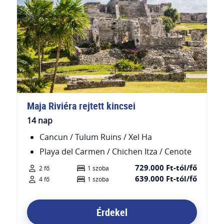
Maja Riviéra rejtett kincsei
14 nap
Cancun / Tulum Ruins / Xel Ha
Playa del Carmen / Chichen Itza / Cenote
729.000 Ft-tól/fő
2 fő
1 szoba
639.000 Ft-tól/fő
4 fő
1 szoba
Érdekel