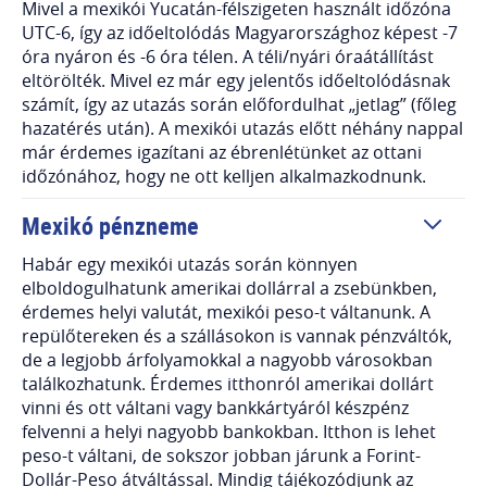
Mivel a mexikói Yucatán-félszigeten használt időzóna
UTC-6, így az időeltolódás Magyarországhoz képest -7
óra nyáron és -6 óra télen. A téli/nyári óraátállítást
eltörölték. Mivel ez már egy jelentős időeltolódásnak
számít, így az utazás során előfordulhat „jetlag” (főleg
hazatérés után). A mexikói utazás előtt néhány nappal
már érdemes igazítani az ébrenlétünket az ottani
időzónához, hogy ne ott kelljen alkalmazkodnunk.
Mexikó pénzneme
Habár egy mexikói utazás során könnyen
elboldogulhatunk amerikai dollárral a zsebünkben,
érdemes helyi valutát, mexikói peso-t váltanunk. A
repülőtereken és a szállásokon is vannak pénzváltók,
de a legjobb árfolyamokkal a nagyobb városokban
találkozhatunk. Érdemes itthonról amerikai dollárt
vinni és ott váltani vagy bankkártyáról készpénz
felvenni a helyi nagyobb bankokban. Itthon is lehet
peso-t váltani, de sokszor jobban járunk a Forint-
Dollár-Peso átváltással. Mindig tájékozódjunk az