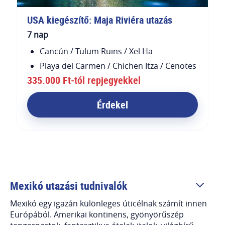
USA kiegészítő: Maja Riviéra utazás
7 nap
Cancún / Tulum Ruins / Xel Ha
Playa del Carmen / Chichen Itza / Cenotes
335.000 Ft-tól repjegyekkel
Érdekel
Mexikó utazási tudnivalók
Mexikó egy igazán különleges úticélnak számít innen
Európából. Amerikai kontinens, gyönyörűszép