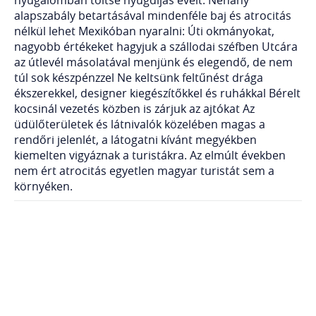
alapszabály betartásával mindenféle baj és atrocitás
nélkül lehet Mexikóban nyaralni: Úti okmányokat,
nagyobb értékeket hagyjuk a szállodai széfben Utcára
az útlevél másolatával menjünk és elegendő, de nem
túl sok készpénzzel Ne keltsünk feltűnést drága
ékszerekkel, designer kiegészítőkkel és ruhákkal Bérelt
kocsinál vezetés közben is zárjuk az ajtókat Az
üdülőterületek és látnivalók közelében magas a
rendőri jelenlét, a látogatni kívánt megyékben
kiemelten vigyáznak a turistákra. Az elmúlt években
nem ért atrocitás egyetlen magyar turistát sem a
környéken.