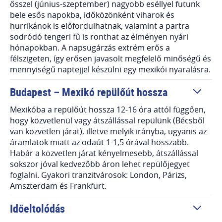
ősszel (június-szeptember) nagyobb eséllyel futunk
bele esős napokba, időközönként viharok és
hurrikánok is előfordulhatnak, valamint a partra
sodródó tengeri fű is ronthat az élményen nyári
hónapokban. A napsugárzás extrém erős a
félszigeten, így erősen javasolt megfelelő minőségű és
mennyiségű naptejjel készülni egy mexikói nyaralásra.
Budapest – Mexikó repülőút hossza
Mexikóba a repülőút hossza 12-16 óra attól függően,
hogy közvetlenül vagy átszállással repülünk (Bécsből
van közvetlen járat), illetve melyik irányba, ugyanis az
áramlatok miatt az odaút 1-1,5 órával hosszabb.
Habár a közvetlen járat kényelmesebb, átszállással
sokszor jóval kedvezőbb áron lehet repülőjegyet
foglalni. Gyakori tranzitvárosok: London, Párizs,
Amszterdam és Frankfurt.
Időeltolódás