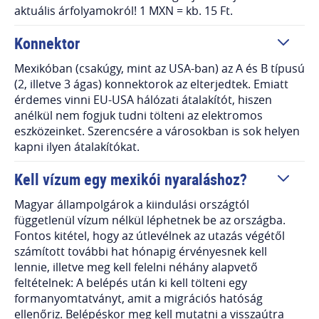
aktuális árfolyamokról! 1 MXN = kb. 15 Ft.
Konnektor
Mexikóban (csakúgy, mint az USA-ban) az A és B típusú
(2, illetve 3 ágas) konnektorok az elterjedtek. Emiatt
érdemes vinni EU-USA hálózati átalakítót, hiszen
anélkül nem fogjuk tudni tölteni az elektromos
eszközeinket. Szerencsére a városokban is sok helyen
kapni ilyen átalakítókat.
Kell vízum egy mexikói nyaraláshoz?
Magyar állampolgárok a kiindulási országtól
függetlenül vízum nélkül léphetnek be az országba.
Fontos kitétel, hogy az útlevélnek az utazás végétől
számított további hat hónapig érvényesnek kell
lennie, illetve meg kell felelni néhány alapvető
feltételnek: A belépés után ki kell tölteni egy
formanyomtatványt, amit a migrációs hatóság
ellenőriz. Belépéskor meg kell mutatni a visszaútra